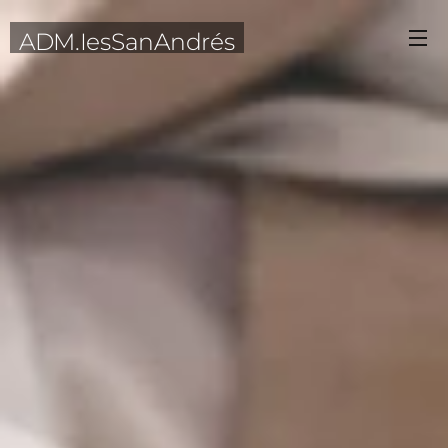
ADM.IesSanAndrés